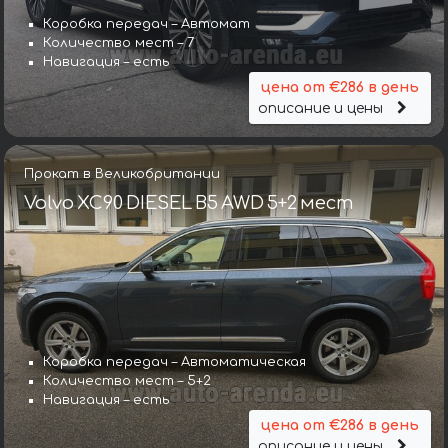
Коробка передач – Автомат
Количество мест – 7
Навигация – есть
цена от €286 в день
описание и цены
Прокат в Великобритании
Volvo XC90 DIESEL B5 AWD 5+2 мест
Коробка передач – Автоматическая
Количество мест – 5+2
Навигация – есть
цена от €286 в день
описание и цены