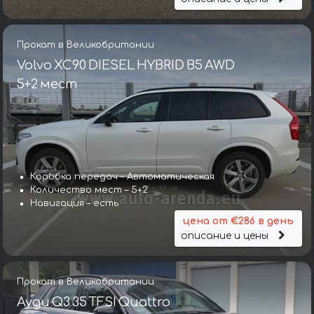
Прокат в Великобритании
Volvo XC90 DIESEL HYBRID B5 AWD
5+2 мест
Коробка передач – Автоматическая
Количество мест – 5+2
Навигация – есть
цена от €286 в день
описание и цены
Прокат в Великобритании
Ауди Q3 35 TFSI Quattro