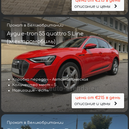
цена от €215 в день
описание и цены
Прокат в Великобритании
Ауди e-tron 55 quattro S Line
(электромобиль)
Коробка передач – Автоматическая
Количество мест – 5
Навигация – есть
цена от €215 в день
описание и цены
Прокат в Великобритании