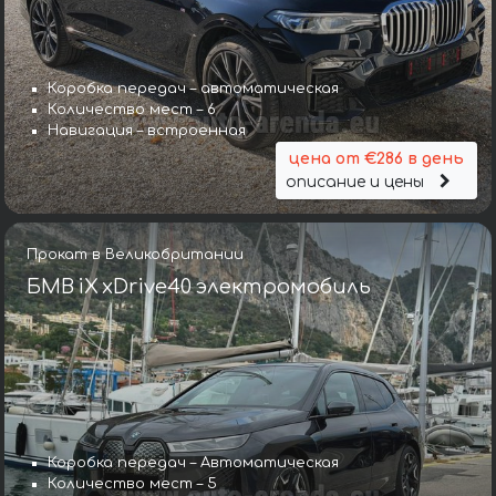
Коробка передач – автоматическая
Количество мест – 6
Навигация – встроенная
цена от €286 в день
описание и цены
Прокат в Великобритании
БМВ iX xDrive40 электромобиль
Коробка передач – Автоматическая
Количество мест – 5