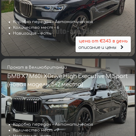
Коробка передач – Автоматическая
Количество мест – 6
Навигация – есть
цена от €343 в день
описание и цены
Прокат в Великобритании
БМВ X7 M60i XDrive High Executive M Sport
(новая модель, 5+2 места)
Коробка передач – Автоматическая
Количество мест – 7