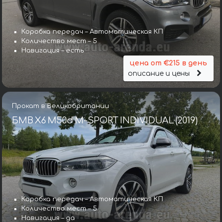
Коробка передач – Автоматическая КП
Количество мест – 5
Навигация – есть
цена от €215 в день
описание и цены
Прокат в Великобритании
БМВ X6 M50d M-SPORT INDIVIDUAL (2019)
Коробка передач – Автоматическая КП
Количество мест – 5
Навигация – да