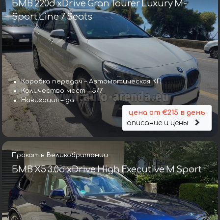
БМВ 220d xDrive Gran Tourer Luxury M-
Sport Line 7 Seats
Коробка передач – Автоматическая КП
Количество мест – 5/7
Навигация – да
цена от €215 в день
описание и цены
Прокат в Великобритании
БМВ X5 3.0d xDrive High Executive M Sport