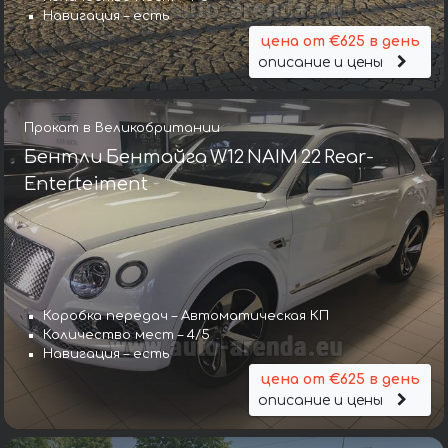
Навигация – есть
цена от €625 в день
описание и цены
Прокат в Великобритании
Бентли Бентайга W12 NAIM 22 Rear-
Enterteiment
Коробка передач – Автоматическая КП
Количество мест – 4/5
Навигация – есть
цена от €625 в день
описание и цены