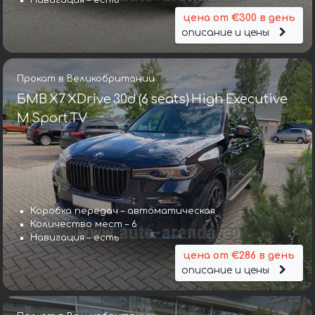
Навигация – есть
цена от €300 в день
описание и цены
Прокат в Великобритании
БМВ X7 XDrive 30d (6 seats) High Executive
M Sport TV
Коробка передач – автоматическая
Количество мест – 6
Навигация – есть
цена от €286 в день
описание и цены