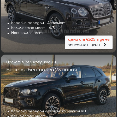
Коробка передач – Автомат
Количество мест – 4/5
Навигация – есть
цена от €625 в день
описание и цены
Прокат в Великобритании
Бентли Бентайга V8 новая
Коробка передач – Автоматическая КП
Количество мест – 4-5