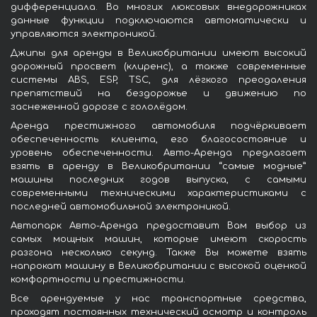
дифференциала. Во многих люксовых внедорожниках
данные функции подключаются автоматически и
управляются электроникой.
Джипы для аренды в Великобритании имеют высокий
дорожный просвет (клиренс), а также современные
системы ABS, ESP, TSC, для лёгкого преодаления
препятствий на бездорожье и движению по
заснеженной дороге с гололёдом.
Аренда престижного автомобиля подчёркивает
обеспеченность клиента, его благосостояние и
уровень обеспеченности. Авто-Аренда предлагает
взять в аренду в Великобритании “самые модные”
машины последних годов выпуска, с самыми
современными техническими характеристиками с
последней автомобильной электроникой.
Автопарк Авто-Аренда предоставит Вам выбор из
самых мощных машин, которые имеют скорость
разгона несколько секунд. Также Вы можете взять
напрокат машину в Великобритании с высокой оценкой
комфортности и престижности.
Все арендуемые у нас транспортные средства,
проходят постоянных технический осмотр и контроль