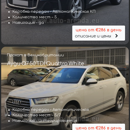
Коробка передач – Автоматическая КП
Количество мест – 5
Навигация – да
цена от €286 в день
описание и цены
Прокат в Великобритании
Ауди Q7 50 TDI Quattro White
Коробка передач – Автоматическая
Количество мест – 5/7
Навигация – интегрированная
цена от €286 в день