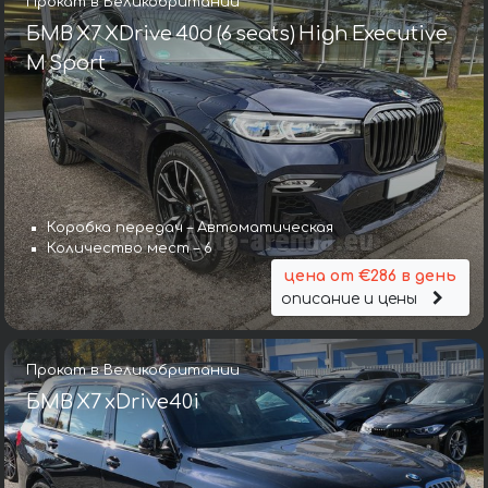
Прокат в Великобритании
БМВ X7 XDrive 40d (6 seats) High Executive
M Sport
Коробка передач – Автоматическая
Количество мест – 6
цена от €286 в день
описание и цены
Прокат в Великобритании
БМВ X7 xDrive40i