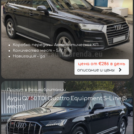
Коробка передач – Автоматическая КП
Количество мест – 5/7
Навигация – да
цена от €286 в день
описание и цены
Прокат в Великобритании
Ауди Q7 50 TDI Quattro Equipment S-Line (5
мест)