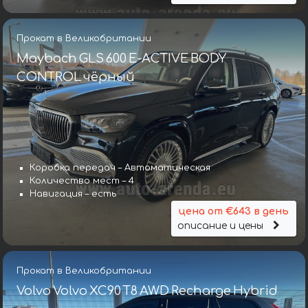
Прокат в Великобритании
Maybach GLS 600 E-ACTIVE BODY
CONTROL чёрный
Коробка передач – Автоматическая
Количество мест – 4
Навигация – есть
цена от €643 в день
описание и цены
Прокат в Великобритании
Volvo Volvo XC90 T8 AWD Recharge Hybrid