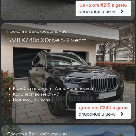
цена от €215 в день
описание и цены
Прокат в Великобритании
БМВ X7 40d XDrive 5+2 мест
Коробка передач – Автоматическая
Количество мест – 7
Навигация – есть
цена от €343 в день
описание и цены
Прокат в Великобритании