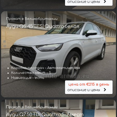
описание и цены
Прокат в Великобритании
Ауди Q5 45 TFSI Quattro белая
Коробка передач – Автоматическая
Количество мест – 5
Навигация – есть
цена от €215 в день
описание и цены
Прокат в Великобритании
Ауди Q7 50 TDI Quattro 5-7 мест