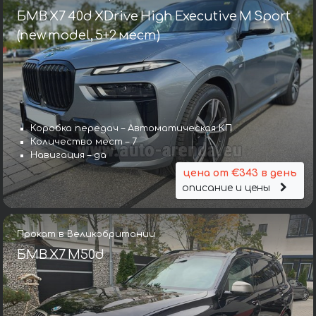
БМВ X7 40d XDrive High Executive M Sport
(new model, 5+2 мест)
Коробка передач – Автоматическая КП
Количество мест – 7
Навигация – да
цена от €343 в день
описание и цены
Прокат в Великобритании
БМВ X7 M50d