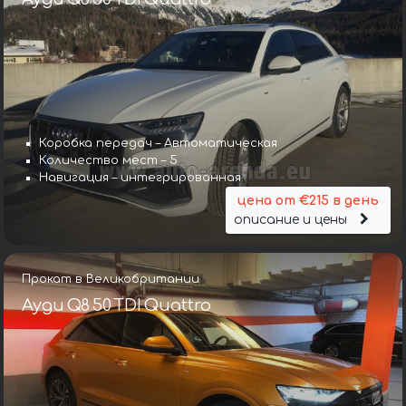
Коробка передач – Автоматическая
Количество мест – 5
Навигация – интегрированная
цена от €215 в день
описание и цены
Прокат в Великобритании
Ауди Q8 50 TDI Quattro