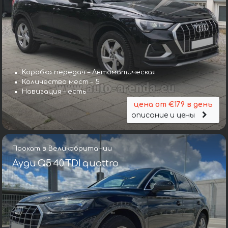
Коробка передач – Автоматическая
Количество мест – 5
Навигация – есть
цена от €179 в день
описание и цены
Прокат в Великобритании
Ауди Q5 40 TDI quattro