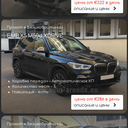
цена от €322 в день
описание и цены
Прокат в Великобритании
БМВ X5 M50d XDRIVE
Коробка передач – Автоматическая КП
Количество мест – 5
Навигация – есть
цена от €286 в день
описание и цены
Прокат в Великобритании