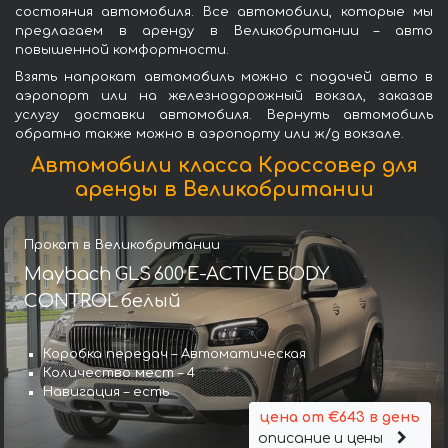
состояния автомобиля. Все автомобили, которые мы
предлагаем в аренду в Великобритании – авто
повышенной комфортности.
Взять напрокат автомобиль можно с подачей авто в
аэропорт или на железнодорожный вокзал, заказав
услугу доставки автомобиля. Вернуть автомобиль
обратно также можно в аэропорту или ж/д вокзале.
Автомобили класса Кроссовер для
аренды в Великобритании
Прокат в Великобритании
Maybach GLS 600 E-ACTIVE BODY
CONTROL белый
Коробка передач – Автоматическая
Количество мест – 4
Навигация – есть
цена от €643 в день
описание и цены