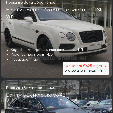
Прокат в Великобритании
Бентли Бентайга 6.0 litre twin turbo TSI
W12
Коробка передач – Автоматическая КП
Количество мест – 4/5
Навигация – да
цена от €625 в день
описание и цены
Прокат в Великобритании
Бентли Бентайга V8 4Li