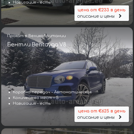
Навигация – есть
цена от €233 в день
описание и цены
Прокат в Великобритании
Бентли Bentayga V8
Коробка передач – Автоматическая
Количество мест – 5
Навигация – есть
цена от €625 в день
описание и цены