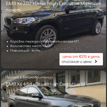
БМВ X6 3.0d xDrive High Executive M спорт
пакет
Коробка передач – Автоматическая КП
Количество мест – 4/5
Навигация – есть
цена от €215 в день
описание и цены
Прокат в Великобритании
БМВ X6 4.0d xDrive High Executive M