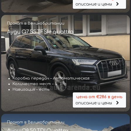
описание и цены
Прокат в Великобритании
Ауди Q7 55 TFSIe quattro
Коробка передач – Автоматическая
Количество мест – 5
Навигация – есть
цена от €286 в день
описание и цены
Прокат в Великобритании
Ауди Q8 50 TDI Quattro