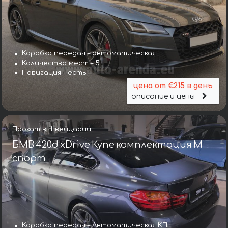
Коробка передач – автоматическая
Количество мест – 5
Навигация – есть
цена от €215 в день
описание и цены
Прокат в Швейцарии
БМВ 420d xDrive Купе комплектация М
спорт
Коробка передач – Автоматическая КП