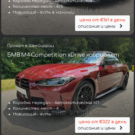
Коробка передач – Автоматическая
Количество мест – 4/5
Навигация – есть в наличии
цена от €161 в день
описание и цены
Прокат в Швейцарии
БМВ M4 Competition xDrive кабриолет
Коробка передач – Автоматическая КП
Количество мест – 4
Навигация – есть
цена от €322 в день
описание и цены