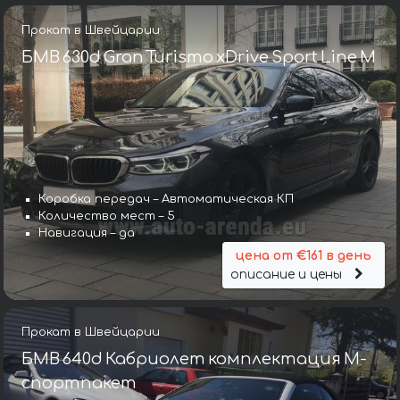
Прокат в Швейцарии
БМВ 630d Gran Turismo xDrive Sport Line М
Коробка передач – Автоматическая КП
Количество мест – 5
Навигация – да
цена от €161 в день
описание и цены
Прокат в Швейцарии
БМВ 640d Кабриолет комплектация М-
спортпакет