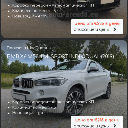
Коробка передач – Автоматическая КП
Количество мест – 5
Навигация – есть
цена от €286 в день
описание и цены
Прокат в Швейцарии
БМВ X6 M50d M-SPORT INDIVIDUAL (2019)
Коробка передач – Автоматическая КП
Количество мест – 5
Навигация – да
цена от €215 в день
описание и цены