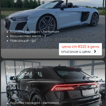
Коробка передач – Автомат
Количество мест – 2
Навигация – да
цена от €322 в день
описание и цены
Прокат в Швейцарии
Ауди RS Q8
Коробка передач – Автомат