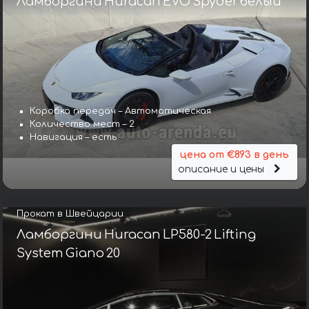
Ламборгини Huracan EVO Spyder белый
Коробка передач – Автоматическая
Количество мест – 2
Навигация – есть
цена от €893 в день
описание и цены
Прокат в Швейцарии
Ламборгини Huracan LP580-2 Lifting
System Giano 20