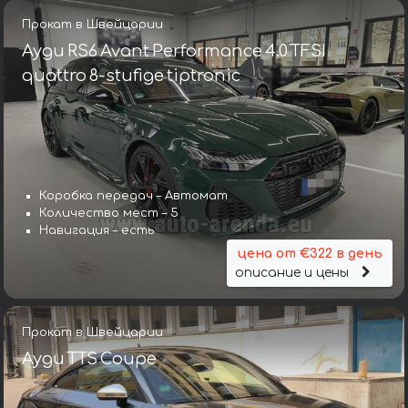
Прокат в Швейцарии
Ауди RS6 Avant Performance 4.0 TFSI
quattro 8-stufige tiptronic
Коробка передач – Автомат
Количество мест – 5
Навигация – есть
цена от €322 в день
описание и цены
Прокат в Швейцарии
Ауди TTS Coupe