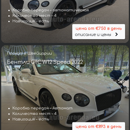
Коробка передач – автоматическая
Количество мест – 4
Навигация – есть
цена от €750 в день
описание и цены
Прокат в Швейцарии
Бентли GTC W12 Speed 2022
Коробка передач – Автомат
Коробка передач – Автомат
Количество мест – 4
Количество мест – 5
Навигация – есть
Навигация – есть
цена от €893 в день
цена от €643 в день