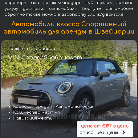
аэропорт или на железнодорожный вокзал, заказав
услугу доставки автомобиля. Вернуть автомобиль
обратно также можно в аэропорту или ж/д вокзале.
Автомобили класса Спортивный
автомобиль для аренды в Швейцарии
Прокат в Швейцарии
MINI Cooper S кабриолет
Коробка передач – Автоматическая
Количество мест – 4
Навигация – есть
цена от €197 в день
описание и цены