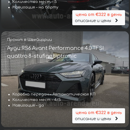
Количество мест – 5
Навигация – на борту
цена от €322 в день
описание и цены
Прокат в Швейцарии
Ауди RS6 Avant Performance 4.0 TFSI
quattro 8-stufige tiptronic
Коробка передач – Автоматическая КП
Количество мест – 4/5
Навигация – да
цена от €322 в день
описание и цены