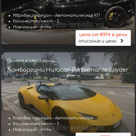
Коробка передач – Автоматическая КП
Количество мест – 2
Навигация – есть
цена от €974 в день
описание и цены
Прокат в Швейцарии
Ламборгини Huracan Performante Spyder
Коробка передач – Автоматическая
Количество мест – 2
Навигация – есть