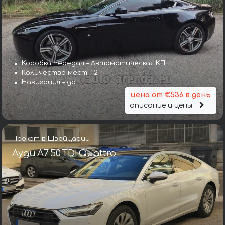
Коробка передач – Автоматическая КП
Количество мест – 2
Навигация – да
цена от €536 в день
описание и цены
Прокат в Швейцарии
Ауди A7 50 TDI Quattro