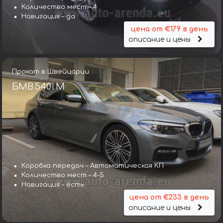
Количество мест – 4
Навигация – да
цена от €179 в день
описание и цены
Прокат в Швейцарии
БМВ 540i M
Коробка передач – Автоматическая КП
Количество мест – 4-5
Навигация – есть
цена от €233 в день
описание и цены