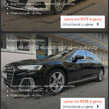
Коробка передач – Автоматическая
Количество мест – 5
Навигация – есть
цена от €179 в день
описание и цены
Прокат в Швейцарии
Ауди A8 60 TFSI e quattro plug-in гибрид
Коробка передач – Автоматическая
Количество мест – 5
Навигация – есть
цена от €268 в день
описание и цены