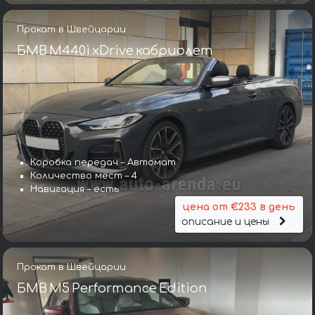
Прокат в Швейцарии
БМВ M440i xDrive кабриолет
Коробка передач – Автомат
Количество мест – 4
Навигация – есть
цена от €233 в день
описание и цены
Прокат в Швейцарии
БМВ M5 Performance Edition