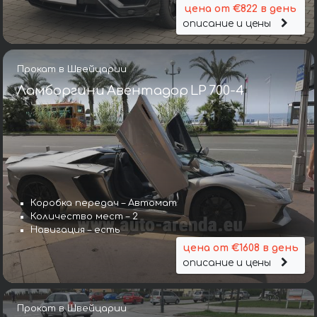
цена от €822 в день
описание и цены
Прокат в Швейцарии
Ламборгини Авентадор LP 700-4
Коробка передач – Автомат
Количество мест – 2
Навигация – есть
цена от €1608 в день
описание и цены
Прокат в Швейцарии