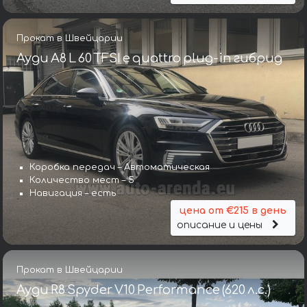
Прокат в Швейцарии
Ауди A8 L 60 TFSI e quattro plug-in гибрид
Коробка передач – Автоматическая
Количество мест – 5
Навигация – есть
цена от €215 в день
описание и цены
Прокат в Швейцарии
Ауди R8 Spyder V10 Performance (620 л.с.)