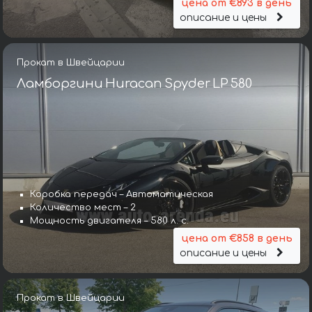
цена от €893 в день
описание и цены
Прокат в Швейцарии
Ламборгини Huracan Spyder LP 580
Коробка передач – Автоматическая
Количество мест – 2
Мощность двигателя – 580 л. с.
цена от €858 в день
описание и цены
Прокат в Швейцарии