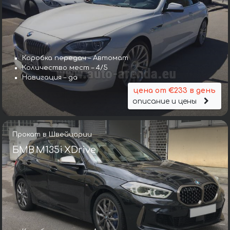
Коробка передач – Автомат
Количество мест – 4/5
Навигация – да
цена от €233 в день
описание и цены
Прокат в Швейцарии
БМВ M135i XDrive