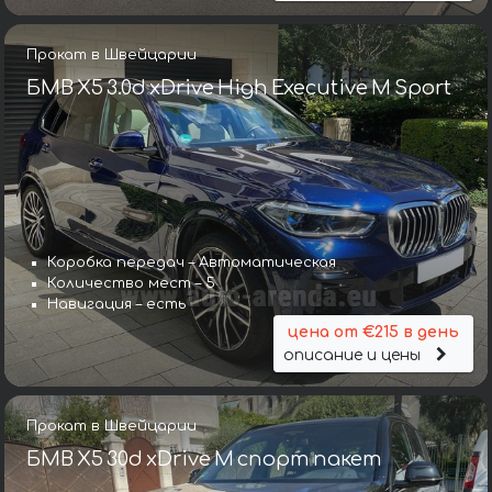
Прокат в Швейцарии
БМВ X5 3.0d xDrive High Executive M Sport
Коробка передач – Автоматическая
Количество мест – 5
Навигация – есть
цена от €215 в день
описание и цены
Прокат в Швейцарии
БМВ X5 30d xDrive M спорт пакет