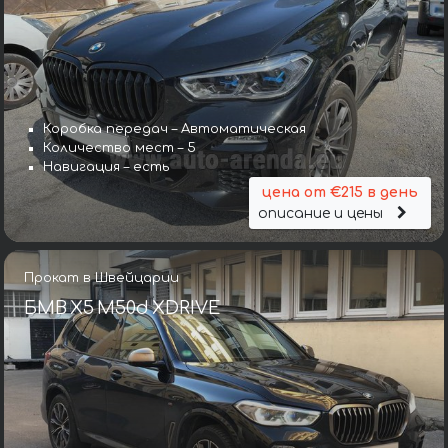
Коробка передач – Автоматическая
Количество мест – 5
Навигация – есть
цена от €215 в день
описание и цены
Прокат в Швейцарии
БМВ X5 M50d XDRIVE