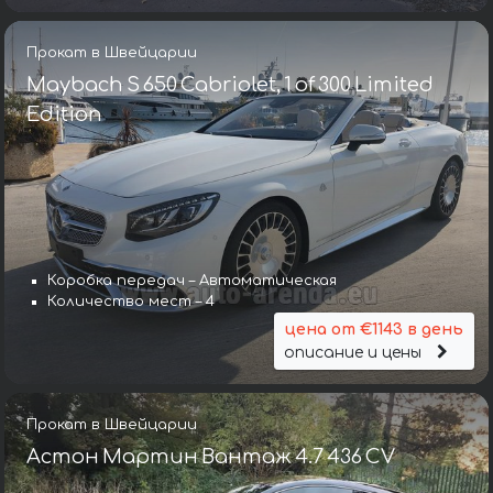
Прокат в Швейцарии
Maybach S 650 Cabriolet, 1 of 300 Limited
Edition
Коробка передач – Автоматическая
Количество мест – 4
цена от €1143 в день
описание и цены
Прокат в Швейцарии
Астон Мартин Вантаж 4.7 436 CV