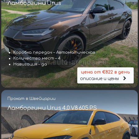
Ламборгини Urus
Коробка передач – Автоматическая
Количество мест – 4
Навигация – да
цена от €822 в день
описание и цены
Прокат в Швейцарии
Ламборгини Urus 4.0 V8 605 PS