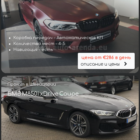
Коробка передач – Автоматическая КП
Количество мест – 4-5
Навигация – есть
цена от €286 в день
описание и цены
Прокат в Швейцарии
БМВ M850i xDrive Coupe